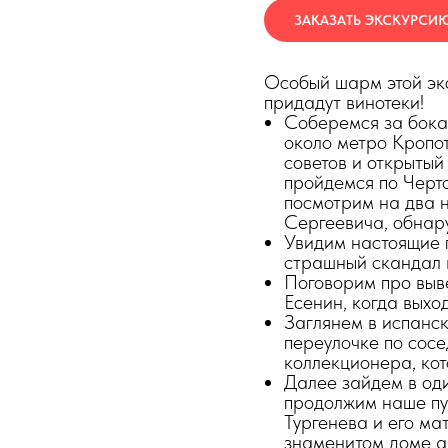
ЗАКАЗАТЬ ЭКСКУРСИ
Особый шарм этой эк
придадут винотеки!
Соберемся за бока
около метро Кропо
советов и открытый
пройдемся по Черто
посмотрим на два 
Сергеевича, обнару
Увидим настоящие 
страшный скандал 
Поговорим про выв
Есенин, когда выхо
Заглянем в испанск
переулочке по сос
коллекционера, кот
Далее зайдем в од
продолжим наше пу
Тургенева и его ма
знаменитом доме а