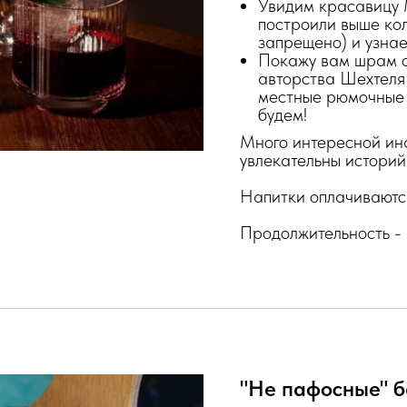
Увидим красавицу 
построили выше кол
запрещено) и узнае
Покажу вам шрам о
авторства Шехтеля
местные рюмочные 
будем!
Много интересной ин
увлекательны историй
Напитки оплачиваются
Продолжительность - 2
"Не пафосные" 