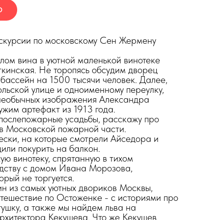
Ю
скурсии по московскому Сен Жермену
лом вина в уютной маленькой винотеке
ткинская. Не торопясь обсудим дворец
 бассейн на 1500 тысячи человек. Далее,
льской улице и одноименному переулку,
необычных изображения Александра
жим артефакт из 1913 года.
послепожарные усадьбы, расскажу про
в Московской пожарной части.
ески, на которые смотрели Айседора и
дили покурить на балкон.
ую винотеку, спрятанную в тихом
едству с домом Ивана Морозова,
орый не торгуется.
ин из самых уютных двориков Москвы,
тешествие по Остоженке - с историями про
тушку, а также мы найдем льва на
рхитектора Кекушева. Что же Кекушев