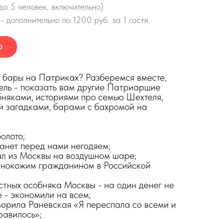
до 5 человек, включительно)
- дополнительно по 1200 руб. за 1 гостя.
Ю
" бары на Патриках? Разберемся вместе,
ель - показать вам другие Патриаршие
бняками, историями про семью Шехтеля,
и загадками, барами с бахромой на
олото;
анет перед нами негодяем;
ал из Москвы на воздушном шаре;
рнокожим гражданином в Российской
стных особняка Москвы - на один денег не
е - экономили на всем;
ворила Раневская «Я переспала со всеми и
равилось»;