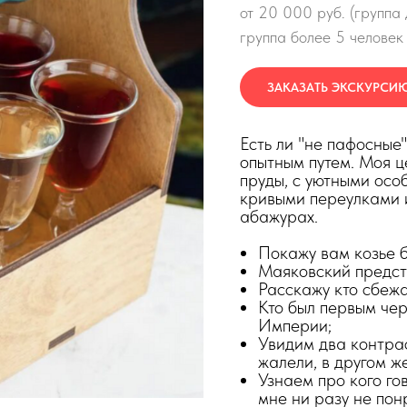
от 20 000 руб. (группа 
группа более 5 человек 
ЗАКАЗАТЬ ЭКСКУРСИ
Есть ли "не пафосные
опытным путем. Моя ц
пруды, с уютными осо
кривыми переулками 
абажурах.
Покажу вам козье б
Маяковский предст
Расскажу кто сбеж
Кто был первым че
Империи;
Увидим два контра
жалели, в другом ж
Узнаем про кого го
мне ни разу не пон