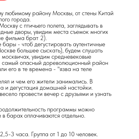
у любимому району Москвы, от стены Китай
лого города.
Москву с птичьего полета, заглядывать в
дные дворы, увидим места съемок многих
ле фильма брат 2).
 бары - чтоб дегустировать аутентичные
Москве большее сыскать), будем слушать
и москвичах, увидим средневековые
в самый опасный дореволюционный район
ли его в те времена - "язва на теле
елял и чем его жители занимались. В
а и дегустация домашней настойки.
есело провести вечер с друзьями и узнать
продолжительность программы можно
 в барах оплачиваются отдельно.
,5-3 часа. Группа от 1 до 10 человек.