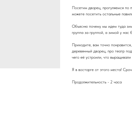
Посетим дворец, прогуляемся по п
можете посетить остальные павил
Объясню почему мы идем туда зим
группа за группой, а зимой у нас 
Приходите, вам точно понравится, 
деревянный дворец, про театр под
чего её устроили, что выращивали
Я в восторге от этого места! Сро
Продолжительность - 2 часа