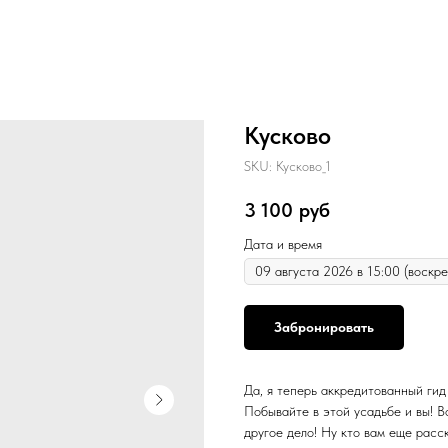
Кусково
SKU:
Кусково_1
3 100
руб
Дата и время
Забронировать
Да, я теперь аккредитованный гид
Побывайте в этой усадьбе и вы! В
другое дело! Ну кто вам еще рас