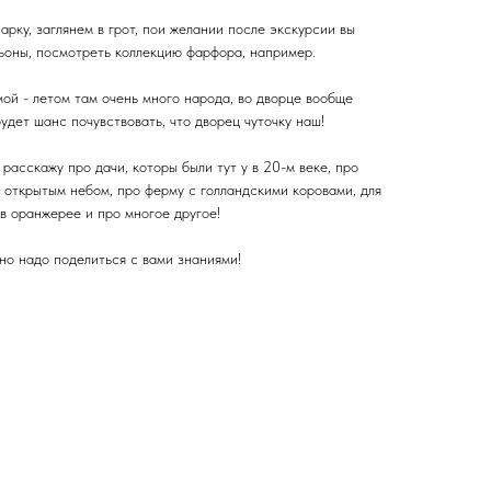
арку, заглянем в грот, пои желании после экскурсии вы
ьоны, посмотреть коллекцию фарфора, например.
ой - летом там очень много народа, во дворце вообще
будет шанс почувствовать, что дворец чуточку наш!
расскажу про дачи, которы были тут у в 20-м веке, про
 открытым небом, про ферму с голландскими коровами, для
 в оранжерее и про многое другое!
чно надо поделиться с вами знаниями!