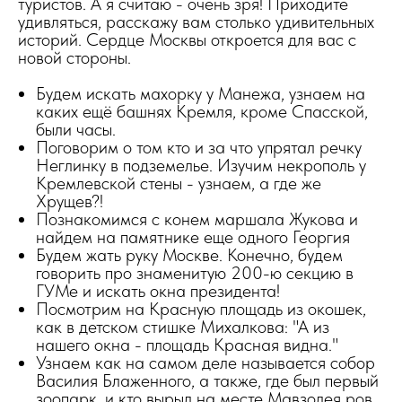
туристов. А я считаю - очень зря! Приходите
удивляться, расскажу вам столько удивительных
историй. Сердце Москвы откроется для вас с
новой стороны.
Будем искать махорку у Манежа, узнаем на
каких ещё башнях Кремля, кроме Спасской,
были часы.
Поговорим о том кто и за что упрятал речку
Неглинку в подземелье. Изучим некрополь у
Кремлевской стены - узнаем, а где же
Хрущев?!
Познакомимся с конем маршала Жукова и
найдем на памятнике еще одного Георгия
Будем жать руку Москве. Конечно, будем
говорить про знаменитую 200-ю секцию в
ГУМе и искать окна президента!
Посмотрим на Красную площадь из окошек,
как в детском стишке Михалкова: "А из
нашего окна - площадь Красная видна."
Узнаем как на самом деле называется собор
Василия Блаженного, а также, где был первый
зоопарк, и кто вырыл на месте Мавзолея ров.