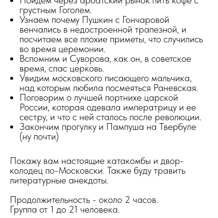
Пойдем через арбатский рынок пить кофе с
грустным Гоголем.
Узнаем почему Пушкин с Гончаровой
венчались в недостроенной трапезной, и
посчитаем все плохие приметы, что случились
во время церемонии.
Вспомним и Суворова, как он, в советское
время, спас церковь.
Увидим московского писающего мальчика,
над которым любила посмеяться Раневская.
Поговорим о лучшей портнихе царской
России, которая одевала императрицу и ее
сестру, и что с ней сталось после революции.
Закончим прогулку и Пампуша на Твербуле
(ну почти)
Покажу вам настоящие катакомбы и двор-
колодец по-Московски. Также буду травить
литературные анекдоты.
Продолжительность - около 2 часов.
Группа от 1 до 21 человека.